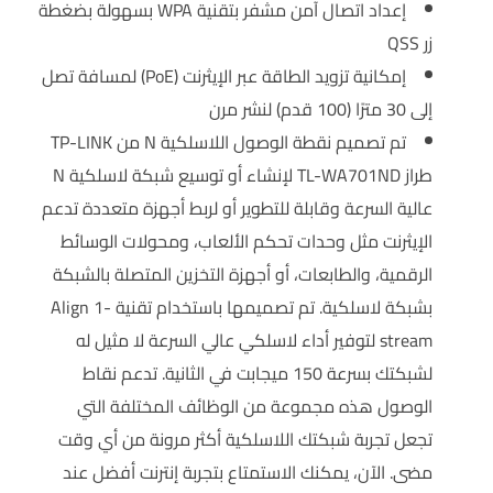
إعداد اتصال آمن مشفر بتقنية WPA بسهولة بضغطة
زر QSS
إمكانية تزويد الطاقة عبر الإيثرنت (PoE) لمسافة تصل
إلى 30 مترًا (100 قدم) لنشر مرن
تم تصميم نقطة الوصول اللاسلكية N من TP-LINK
طراز TL-WA701ND لإنشاء أو توسيع شبكة لاسلكية N
عالية السرعة وقابلة للتطوير أو لربط أجهزة متعددة تدعم
الإيثرنت مثل وحدات تحكم الألعاب، ومحولات الوسائط
الرقمية، والطابعات، أو أجهزة التخزين المتصلة بالشبكة
بشبكة لاسلكية. تم تصميمها باستخدام تقنية Align 1-
stream لتوفير أداء لاسلكي عالي السرعة لا مثيل له
لشبكتك بسرعة 150 ميجابت في الثانية. تدعم نقاط
الوصول هذه مجموعة من الوظائف المختلفة التي
تجعل تجربة شبكتك اللاسلكية أكثر مرونة من أي وقت
مضى. الآن، يمكنك الاستمتاع بتجربة إنترنت أفضل عند