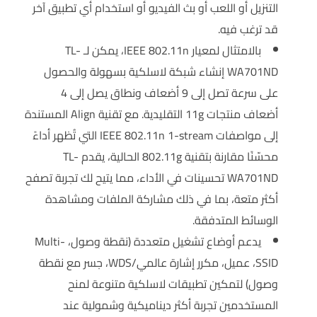
التنزيل أو اللعب أو بث الفيديو أو استخدام أي تطبيق آخر
قد ترغب فيه.
بالامتثال لمعيار IEEE 802.11n، يمكن لـ TL-
WA701ND إنشاء شبكة لاسلكية بسهولة والحصول
على سرعة تصل إلى 9 أضعاف ونطاق يصل إلى 4
أضعاف منتجات 11g التقليدية. مع تقنية Align المستندة
إلى مواصفات IEEE 802.11n 1-stream التي تُظهر أداءً
محسّنًا مقارنة بتقنية 802.11g الحالية، يقدم TL-
WA701ND تحسينات في الأداء، مما يتيح لك تجربة تصفح
أكثر متعة، بما في ذلك مشاركة الملفات ومشاهدة
الوسائط المتدفقة.
يدعم أوضاع تشغيل متعددة (نقطة وصول، Multi-
SSID، عميل، مكرر إشارة عالمي/WDS، جسر مع نقطة
وصول) لتمكين تطبيقات لاسلكية متنوعة لمنح
المستخدمين تجربة أكثر ديناميكية وشمولية عند