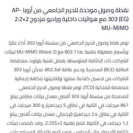
نقطة وصول موحدة للحرم الجامعي من أروبا AP-
303 (EG) مع هوائيات داخلية وراديو مزدوج 2×2:2
MU-MIMO
توفر نقاط وصول الحرم الجامعي من سلسلة أروبا 303 أداءً عاليًا
وبأسعار معقولة بتقنية 802.11ac مع MU-MIMO (Wave 2) لبيئات
الشركات ذات الكثافة المتوسطة. بفضل تقنية بلوتوث منخفضة
الطاقة (BLE) المدمجة ودعم طاقة 802.3af، تمكّن أروبا 303
الشركات من تحسين كفاءة عملها وإنتاجيتها بتكلفة إجمالية
منخفضة للملكية (TCO). توفر نقطة وصول الحرم الجامعي
المدمجة من سلسلة أروبا 303 أقصى معدل بيانات متزامن يبلغ
867 ميجابت في الثانية في نطاق 5 جيجاهرتز و 300 ميجابت في
الثانية في نطاق 2.4 جيجاهرتز (لإجمالي معدل بيانات أقصى يبلغ
1.2 جيجابت في الثانية). تتميز بتقنية 2×2:2SS، وقد صُممت لبيئات
كثافة الأجهزة، مثل المدارس، فروع البيع بالتجزئة، المستودعات،