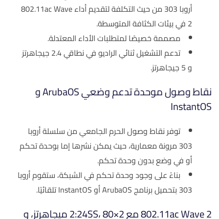
أروبا 303 من حيث التكلفة لتقديم أداء 802.11ac Wave
2 في بيئات الكثافة المتوسطة.
مصممة خصيصًا لمتطلبات الأداء المعتدلة.
تدعم التشغيل ثنائي الراديو في نطاقي 2.4 جيجاهرتز
و 5 جيجاهرتز.
نقاط وصول موحدة تدعم وضعي ArubaOS و
InstantOS
توفر نقاط وصول الحرم الجامعي من سلسلة أروبا
303 مرونة معمارية، حيث يمكن نشرها إما بوحدة تحكم
أو في وضع بدون وحدة تحكم.
بناءً على وجود وحدة تحكم في الشبكة، ستقوم أروبا
303 بتحميل برنامج ArubaOS أو InstantOS تلقائيًا.
802.11ac Wave 2 مع 2×2:24SS، 80 ميجاهرتز، و