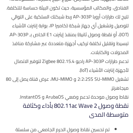
الفنادق، والمكاتب المؤسسية، حيث تكون البيئة حساسة للتكلفة.
تتيح لك طرازات أروبا AP-303P ربط شبكتك السلكية على التوالي
لتوصيل وتشغيل أي جهاز شبكة (كاميرا IP، بوابة إنترنت الأشياء
(IOT)، أو نقطة وصول ثانية) بمنفذ إيثرنت E1 الخاص بـ AP-303P.
تبسيط وتقليل تكلفة تركيب أجهزة متعددة عبر مشاركة منافذ
المحولات والكابلات.
تدعم طرازات AP-303P راديو Zigbee 802.15.4 لتوفير الاتصال
لأجهزة إنترنت الأشياء (IoT).
تشغيل 2:2:2SS SU-MIMO و MU-MIMO، عرض قناة يصل إلى 80
ميجاهرتز.
نقاط وصول موحدة تدعم وضعي ArubaOS و InstantOS.
نقطة وصول 802.11ac Wave 2 بأداء وكثافة
متوسطة المدى
تم تحسين نقاط وصول الحرم الجامعي من سلسلة