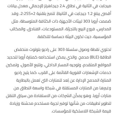
ميجابت في الثانية في نطاق 2.4 جيجاهرتز (لإجمالي معدل بيانات
أقصى يبلغ 1.2 جيجابت في الثانية). تتميز بتقنية 2×2:2SS، وقد
صُممت أروبا 303 لبيئات الأجهزة ذات الكثافة المتوسطة، مثل
المدارس، فروع البيع بالتجزئة، المستودعات، الفنادق، والمكاتب
المؤسسية، حيث تكون البيئة حساسة للتكلفة.
تحتوي نقطة وصول سلسلة 303 على راديو بلوتوث منخفض
الطاقة (BLE) مدمج، والذي يمكن استخدامه كمنارة أروبا لتحديد
المواقع المتقدم، وتوجيه المسار الداخلي، وتتبع الأصول، وتمكين
خدمات الإشعارات الفورية القائمة على القرب. كما يتيح راديو
المنارة المدمج الإدارة عن بُعد للمنارات التي تعمل بالبطارية
وغيرها من المنارات المستقلة في شبكة واسعة النطاق من
منارات أروبا. وهو يمكّن الشركات من الاستفادة من سياق التنقل
لتطوير تطبيقات من شأنها توفير تجربة مستخدم محسّنة وزيادة
قيمة الشبكة اللاسلكية للمؤسسات.