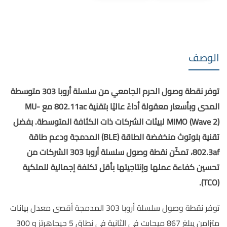
الوصف
توفر نقطة وصول الحرم الجامعي من سلسلة أروبا 303 متوسطة
المدى وبأسعار معقولة أداءً عاليًا بتقنية 802.11ac مع MU-
MIMO (Wave 2) لبيئات الشركات ذات الكثافة المتوسطة. بفضل
تقنية بلوتوث منخفضة الطاقة (BLE) المدمجة ودعم طاقة
802.3af، تمكّن نقطة وصول سلسلة أروبا 303 الشركات من
تحسين كفاءة عملها وإنتاجيتها بأقل تكلفة إجمالية للملكية
(TCO).
توفر نقطة وصول سلسلة أروبا 303 المدمجة أقصى معدل بيانات
متزامن يبلغ 867 ميجابت في الثانية في نطاق 5 جيجاهرتز و 300