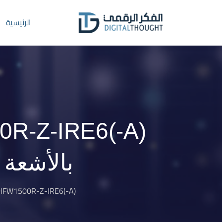
Ski
t
الرئيسية
conten
بالأشعة تحت
HAC-HFW1500R-Z-IRE6(-A) كاميرا رصاصية HDCVI بالأشعة تحت الحمرا