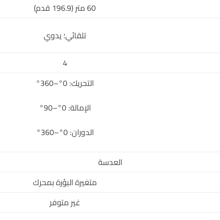
60 متر (196.9 قدم)
تلقائي؛ يدوي
4
التحريك: 0°–360°
الإمالة: 0°–90°
الدوران: 0°–360°
العدسة
متغيرة البؤرة بمحرك
غير متوفر