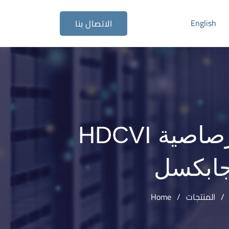
English
الاتصال بنا
HAC-HFW1500R-Z-IRE6(-A) كاميرا رصاصية HDCVI
/
المنتجات
/
Home