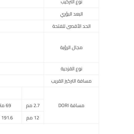
نوع التركيب
البعد البؤري
الحد الأقصى للفتحة
مجال الرؤية
نوع القزحية
مسافة التركيز القريب
مسافة DORI
2.7 مم
69 متر (226.37 قدم)
12 مم
191.6 متر (628.6 قدم)