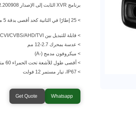
برنامج XVR الثابت إلى الإصدار V4.001.0000001.0.R.200908 أو إصدار أحدث.
> 25 إطارًا في الثانية كحد أقصى بدقة 5 ميجابكسل (إخراج فيديو 16:9)
> قابلة للتبديل بين CVI/CVBS/AHD/TVI
> عدسة بمحرك 2.7-12 مم
> ميكروفون مدمج (-A)
> أقصى طول للأشعة تحت الحمراء 60 مترًا، أشعة تحت حمراء ذكية
> IP67، تيار مستمر 12 فولت
Get Quote
Whatsapp