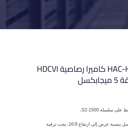
HAC-HFW1500R-Z-IRE6(-A) كاميرا رصاصية HDCVI
بكسل
لى سلسلة 1500-S2.
* لاستخدام كاميرا HDCVI بدقة 5 ميجابكسل بنسبة عرض إلى ارتفاع 16:9، يجب ترقية