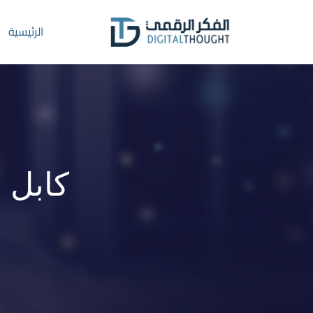
Ski
t
الرئيسية
conten
كابل CCTV RG59 بطول 300 متر