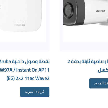
كاميرا رصاصية ثابتة بدقة 2
نقطة وصول داخلي
كسل
2W97A / Instant On AP11
(EG) 2×2 11ac Wave2
ة المزيد
قراءة المزيد