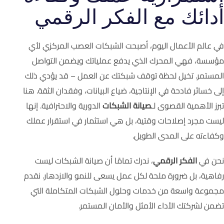
أدائك مع الفكر الرقمي
في عالم الأعمال اليوم، أصبحت الشبكات العصب المركزي لأي
مؤسسة، فهي المحرك الذي يدفع عملياتك ويضمن التواصل
المستمر. تخيل لحظة توقف شبكتك عن العمل – قد يؤدي ذلك
إلى خسائر فادحة في الإنتاجية، ضياع البيانات، وفقدان الثقة. هنا
تبرز الأهمية القصوى لـ
صيانة الشبكات
الدورية والاحترافية. إنها
ليست مجرد إصلاحات وقتية، بل هي استثمار في استقرار عملك
وكفاءته على المدى الطويل.
نحن في
الفكر الرقمي
، ندرك تمامًا أن صيانة الشبكات ليست
رفاهية، بل ضرورة ملحة لكل عمل يسعى للنمو والازدهار. نقدم
مجموعة واسعة من خدمات وحلول الشبكات المتكاملة التي
تضمن لشركتك الأداء الأمثل والأمان المستمر.